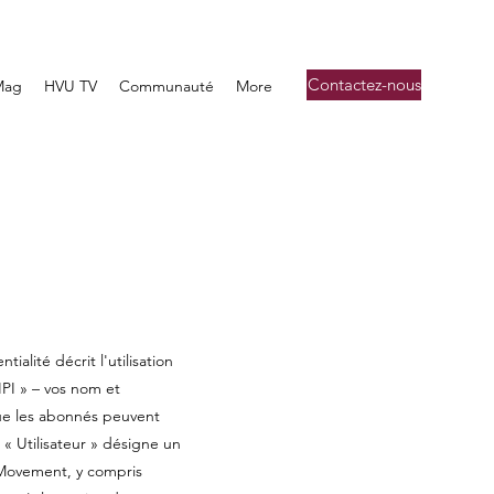
Contactez-nous
Mag
HVU TV
Communauté
More
lité décrit l'utilisation
PI » – vos nom et
ue les abonnés peuvent
 « Utilisateur » désigne un
U Movement, y compris