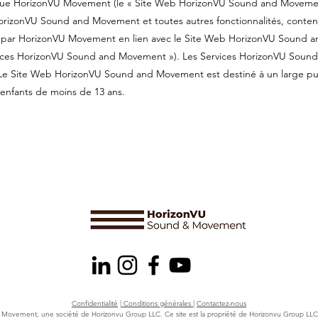
que HorizonVU Movement (le « Site Web HorizonVU Sound and Movement
rizonVU Sound and Movement et toutes autres fonctionnalités, conten
 par HorizonVU Movement en lien avec le Site Web HorizonVU Sound
ervices HorizonVU Sound and Movement »). Les Services HorizonVU Sou
Le Site Web HorizonVU Sound and Movement est destiné à un large pub
enfants de moins de 13 ans.
Confidentialité
| Conditions générales |
Contactez-nous
ovement, une société de Horizonvu Group LLC. Ce site est la propriété de Horizonvu Group LLC