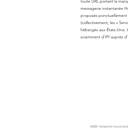
toute URL portant la mar
messagerie instantanée Ho
proposés ponctuellement
(collectivement, les « S
hébergés aux États-Unis. 
sciemment d'IPI auprès d'
©2021 HorizonVU Sound and M