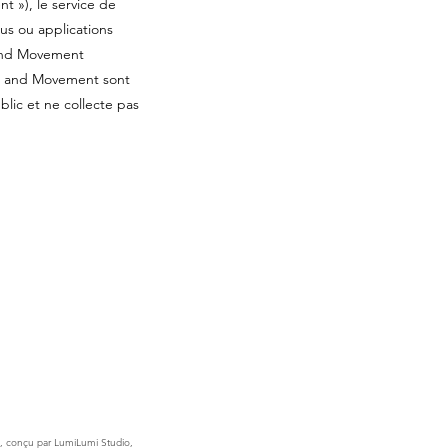
 »), le service de
us ou applications
 and Movement
nd and Movement sont
lic et ne collecte pas
, conçu par LumiLumi Studio,