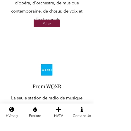
d'opéra, d'orchestre, de musique
contemporaine, de chœur, de voix et
d'instruments
Aller
From WQXR
La seule station de radio de musique
classique de New York diffusant de la
musique classique à l'antenne, en ligne et
HVmag
Explore
HVTV
Contact Us
via l'application
Aller